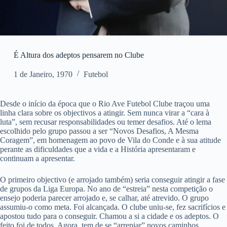
É Altura dos adeptos pensarem no Clube
1 de Janeiro, 1970
Futebol
Desde o início da época que o Rio Ave Futebol Clube traçou uma
linha clara sobre os objectivos a atingir. Sem nunca virar a “cara à
luta”, sem recusar responsabilidades ou temer desafios. Até o lema
escolhido pelo grupo passou a ser “Novos Desafios, A Mesma
Coragem”, em homenagem ao povo de Vila do Conde e à sua atitude
perante as dificuldades que a vida e a História apresentaram e
continuam a apresentar.
O primeiro objectivo (e arrojado também) seria conseguir atingir a fase
de grupos da Liga Europa. No ano de “estreia” nesta competição o
ensejo poderia parecer arrojado e, se calhar, até atrevido. O grupo
assumiu-o como meta. Foi alcançada. O clube uniu-se, fez sacrifícios e
apostou tudo para o conseguir. Chamou a si a cidade e os adeptos. O
feito foi de todos. Agora, tem de se “arrepiar” novos caminhos,