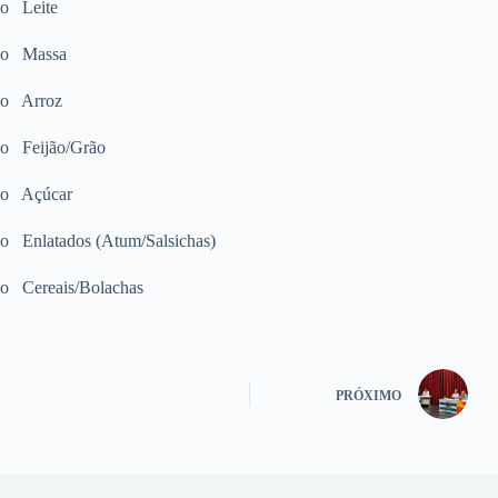
o
Leite
o
Massa
o
Arroz
o
Feijão/Grão
o
Açúcar
o
Enlatados (Atum/Salsichas)
o
Cereais/Bolachas
PRÓXIMO