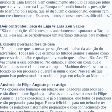
grupos da Liga Europa. Sem conhecimento absoluto da situação julgo
que o envolvimento na Liga Europa terá condicionado as prestações
do Marítimo pois agora, que só disputam o campeonato, demonstram
um crescimento claro. Estamos atentos e conscientes das dificuldades.”
Dois confrontos: Taça da Liga vs Liga Zon Sagres
“São competições diferentes pois anteriormente disputamos a Taça da
Liga. Pela análise perspetivamos um Marítimo diferente para melhor.”
Excelente prestação fora de casa
“Naturalmente que as nossas prestações sejam alvo da atenção do
adversário. Todos nós que estamos no futebol usamos a análise como
processo de trabalho e qualquer adversário que analise o Rio Ave FC
vai chegar a essa conclusão. No entanto, e tendo em conta que o
Marítimo assume claramente a europa, o Maritimo deverá estar mais
focado no seu processo e quererá assumir o jogo. Não sei até que
ponto isso poderá mudar o modelo de jogo em relação ao Marítimo.”
Ausência do Filipe Augusto por castigo
“As opções que tomamos em relação aos jogadores utilizados não
estão directamente ligadas à ausências como vai ser o caso do Filipe
Augusto. Temos consciência, e já o afirmamos, que todos os jogadores
estão preparados para jogar. É uma felicidade para um treinador ter
todos os jogadores fisicamente preparados e com conhecimento dos
processos para integrar o onze. Estamos com um sistema de