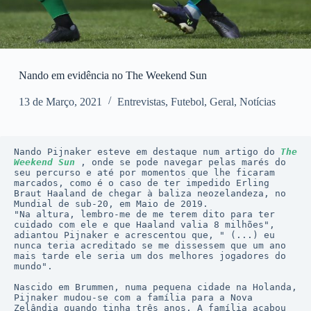
Nando em evidência no The Weekend Sun
13 de Março, 2021
Entrevistas
,
Futebol
,
Geral
,
Notícias
Nando Pijnaker esteve em destaque num artigo do 
The 
Weekend Sun
 , onde se pode navegar pelas marés do 
seu percurso e até por momentos que lhe ficaram 
marcados, como é o caso de ter impedido Erling 
Braut Haaland de chegar à baliza neozelandeza, no 
Mundial de sub-20, em Maio de 2019. 

"Na altura, lembro-me de me terem dito para ter 
cuidado com ele e que Haaland valia 8 milhões", 
adiantou Pijnaker e acrescentou que, " (...) eu 
nunca teria acreditado se me dissessem que um ano 
mais tarde ele seria um dos melhores jogadores do 
mundo". 

Nascido em Brummen, numa pequena cidade na Holanda, 
Pijnaker mudou-se com a família para a Nova 
Zelândia quando tinha três anos. A família acabou 