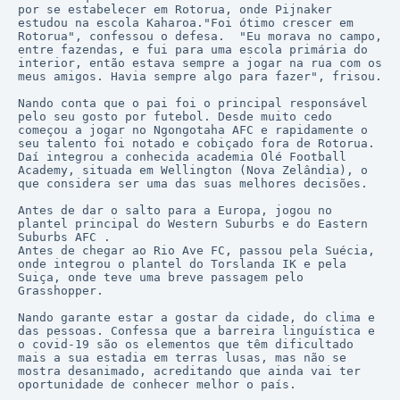
por se estabelecer em Rotorua, onde Pijnaker 
estudou na escola Kaharoa."Foi ótimo crescer em 
Rotorua", confessou o defesa.  "Eu morava no campo, 
entre fazendas, e fui para uma escola primária do 
interior, então estava sempre a jogar na rua com os 
meus amigos. Havia sempre algo para fazer", frisou. 

Nando conta que o pai foi o principal responsável 
pelo seu gosto por futebol. Desde muito cedo 
começou a jogar no Ngongotaha AFC e rapidamente o 
seu talento foi notado e cobiçado fora de Rotorua. 
Daí integrou a conhecida academia Olé Football 
Academy, situada em Wellington (Nova Zelândia), o 
que considera ser uma das suas melhores decisões.

Antes de dar o salto para a Europa, jogou no 
plantel principal do Western Suburbs e do Eastern 
Suburbs AFC .

Antes de chegar ao Rio Ave FC, passou pela Suécia, 
onde integrou o plantel do Torslanda IK e pela 
Suiça, onde teve uma breve passagem pelo 
Grasshopper. 

Nando garante estar a gostar da cidade, do clima e 
das pessoas. Confessa que a barreira linguística e 
o covid-19 são os elementos que têm dificultado 
mais a sua estadia em terras lusas, mas não se 
mostra desanimado, acreditando que ainda vai ter 
oportunidade de conhecer melhor o país. 
