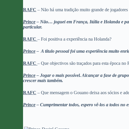
RAFC
– Não há uma tradição muito grande de jogadores f
Prince
– Não… joguei em França, Itália e Holanda e par
particular.
RAFC
– Foi positiva a experiência na Holanda?
Prince
– A título pessoal foi uma experiência muito enr
RAFC
– Que objectivos são traçados para esta época no
Prince
– Jogar o mais possível. Alcançar a fase de grup
crescer mais também.
RAFC
– Que mensagem o Gouano deixa aos sócios e ade
Prince
– Cumprimentar todos, espero vê-los a todos no e