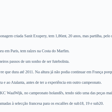
agem criada Sanit Exupery, tem 1,86mt, 20 anos, mas partilha, pelo m
ceu em Paris, tem raízes na Costa do Marfim.
iros passos de um sonho de ser futebolista.
 que dura até 2011. Na altura já não podia continuar em França porque 
a e ao Atalanta, antes de ter a experiência em outro campeonato.
KC WaalWijk, no campeonato holandês, tendo sido uma das peças mais t
madas à selecção francesa para os escalões de sub18, 19 e sub20.