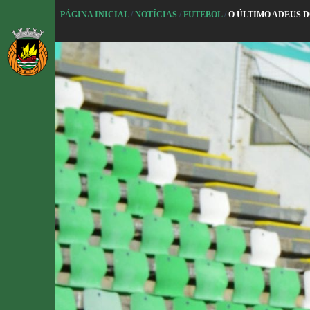
P
PÁGINA INICIAL
/
NOTÍCIAS
/
FUTEBOL
/
O ÚLTIMO ADEUS D
u
l
a
r
p
a
r
a
o
c
o
n
t
e
ú
d
o