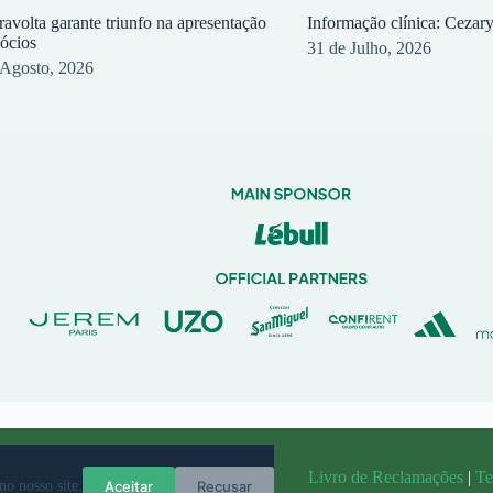
ravolta garante triunfo na apresentação
Informação clínica: Cezar
sócios
31 de Julho, 2026
 Agosto, 2026
randit
Livro de Reclamações
|
Te
Aceitar
Recusar
no nosso site.