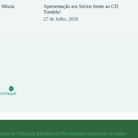
y Miszta
Apresentação aos Sócios frente ao CD
Tondela!
27 de Julho, 2026
rmos de Utilização
|
Política de Privacidade e protecção de dados