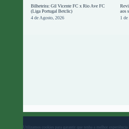
Bilheteira: Gil Vicente FC x Rio Ave FC
Revi
(Liga Portugal Betclic)
aos 
4 de Agosto, 2026
1 de
© 2023 Rio Ave Futebol Clube Desenvolvido por
b
Utilizamos cookies para garantir que tenha a melhor experiência 