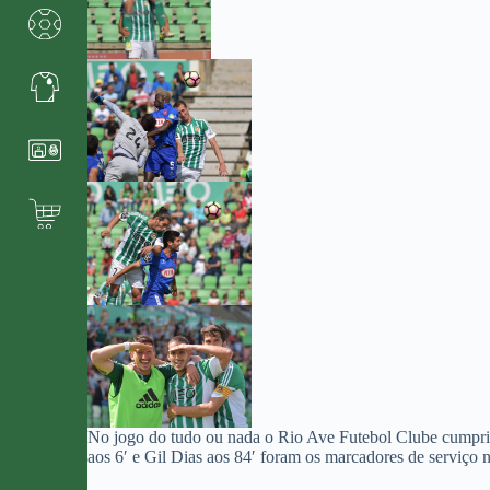
No jogo do tudo ou nada o Rio Ave Futebol Clube cumpriu
aos 6′ e Gil Dias aos 84′ foram os marcadores de serviço 