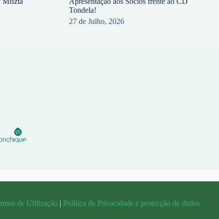
y Miszta
Apresentação aos Sócios frente ao CD
Tondela!
27 de Julho, 2026
rmos de Utilização
|
Política de Privacidade e protecção de dados