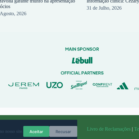
ravolta garante triunfo na apresentação
Informação clínica: Cezar
sócios
31 de Julho, 2026
 Agosto, 2026
randit
Livro de Reclamações
|
Te
Aceitar
Recusar
no nosso site.