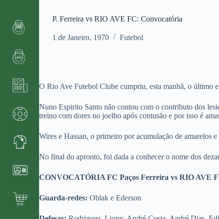
P. Ferreira vs RIO AVE FC: Convocatória
1 de Janeiro, 1970
Futebol
O Rio Ave Futebol Clube cumpriu, esta manhã, o último ens
Nuno Espirito Santo não contou com o contributo dos lesio
treino com dores no joelho após contusão e por isso é ama
Wires e Hassan, o primeiro por acumulação de amarelos e o
No final do apronto, foi dada a conhecer o nome dos deza
CONVOCATÓRIA
FC Paços Ferreira vs RIO AVE 
Guarda-redes:
Oblak e Ederson
Defesas:
Rodriguez, Lionn, André Costa, André Dias, Ed