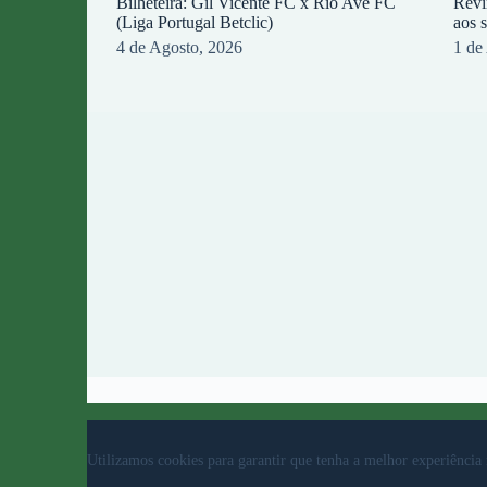
Bilheteira: Gil Vicente FC x Rio Ave FC
Revi
(Liga Portugal Betclic)
aos 
4 de Agosto, 2026
1 de
© 2023 Rio Ave Futebol Clube Desenvolvido por
b
Utilizamos cookies para garantir que tenha a melhor experiência 