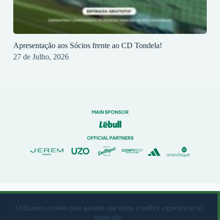
Apresentação aos Sócios frente ao CD Tondela!
27 de Julho, 2026
© 2023 Rio Ave Futebol Clube Desenvolvido por
brandit
Utilizamos cookies para garantir que tenha a melhor experiência no
nosso site.