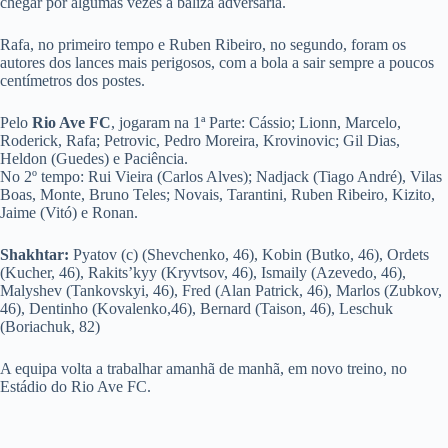
chegar por algumas vezes à baliza adversária.
Rafa, no primeiro tempo e Ruben Ribeiro, no segundo, foram os
autores dos lances mais perigosos, com a bola a sair sempre a poucos
centímetros dos postes.
Pelo
Rio Ave FC
, jogaram na 1ª Parte: Cássio; Lionn, Marcelo,
Roderick, Rafa; Petrovic, Pedro Moreira, Krovinovic; Gil Dias,
Heldon (Guedes) e Paciência.
No 2º tempo: Rui Vieira (Carlos Alves); Nadjack (Tiago André), Vilas
Boas, Monte, Bruno Teles; Novais, Tarantini, Ruben Ribeiro, Kizito,
Jaime (Vitó) e Ronan.
Shakhtar:
Pyatov (c) (Shevchenko, 46), Kobin (Butko, 46), Ordets
(Kucher, 46), Rakits’kyy (Kryvtsov, 46), Ismaily (Azevedo, 46),
Malyshev (Tankovskyi, 46), Fred (Alan Patrick, 46), Marlos (Zubkov,
46), Dentinho (Kovalenko,46), Bernard (Taison, 46), Leschuk
(Boriachuk, 82)
A equipa volta a trabalhar amanhã de manhã, em novo treino, no
Estádio do Rio Ave FC.