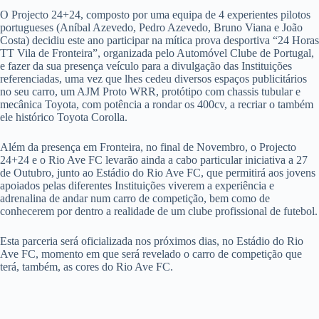
O Projecto 24+24, composto por uma equipa de 4 experientes pilotos
portugueses (Aníbal Azevedo, Pedro Azevedo, Bruno Viana e João
Costa) decidiu este ano participar na mítica prova desportiva “24 Horas
TT Vila de Fronteira”, organizada pelo Automóvel Clube de Portugal,
e fazer da sua presença veículo para a divulgação das Instituições
referenciadas, uma vez que lhes cedeu diversos espaços publicitários
no seu carro, um AJM Proto WRR, protótipo com chassis tubular e
mecânica Toyota, com potência a rondar os 400cv, a recriar o também
ele histórico Toyota Corolla.
Além da presença em Fronteira, no final de Novembro, o Projecto
24+24 e o Rio Ave FC levarão ainda a cabo particular iniciativa a 27
de Outubro, junto ao Estádio do Rio Ave FC, que permitirá aos jovens
apoiados pelas diferentes Instituições viverem a experiência e
adrenalina de andar num carro de competição, bem como de
conhecerem por dentro a realidade de um clube profissional de futebol.
Esta parceria será oficializada nos próximos dias, no Estádio do Rio
Ave FC, momento em que será revelado o carro de competição que
terá, também, as cores do Rio Ave FC.