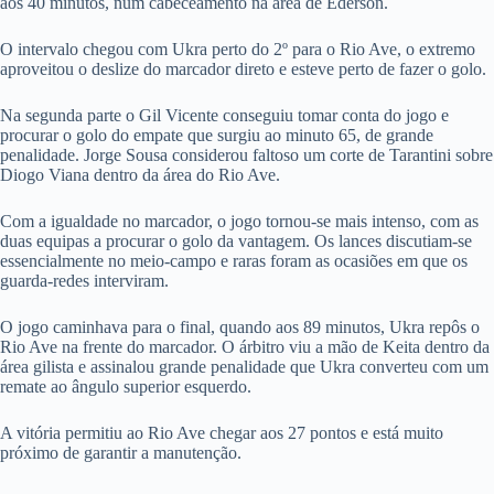
aos 40 minutos, num cabeceamento na área de Ederson.
O intervalo chegou com Ukra perto do 2º para o Rio Ave, o extremo
aproveitou o deslize do marcador direto e esteve perto de fazer o golo.
Na segunda parte o Gil Vicente conseguiu tomar conta do jogo e
procurar o golo do empate que surgiu ao minuto 65, de grande
penalidade. Jorge Sousa considerou faltoso um corte de Tarantini sobre
Diogo Viana dentro da área do Rio Ave.
Com a igualdade no marcador, o jogo tornou-se mais intenso, com as
duas equipas a procurar o golo da vantagem. Os lances discutiam-se
essencialmente no meio-campo e raras foram as ocasiões em que os
guarda-redes interviram.
O jogo caminhava para o final, quando aos 89 minutos, Ukra repôs o
Rio Ave na frente do marcador. O árbitro viu a mão de Keita dentro da
área gilista e assinalou grande penalidade que Ukra converteu com um
remate ao ângulo superior esquerdo.
A vitória permitiu ao Rio Ave chegar aos 27 pontos e está muito
próximo de garantir a manutenção.