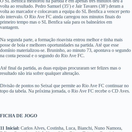
O SL Benfica melhorou na partida e em apenas três minutos deu a
volta ao resultado. Pedro Samuel (35′) e Jair Tavares (38′) deram a
volta ao marcador e colocavam a equipa do SL Benfica a vencer perto
do intervalo. O Rio Ave FC ainda carregou nos minutos finais do
primeiro tempo mas o SL Benfica saía para os balneários em
vantagem.
Na segunda parte, a formação rioavista entrou melhor e tinha mais
posse de bola e melhores oportunidades na partida. Até que esse
domínio materializou-se. Bruninho, ao minuto 73, apontava o segundo
na conta pessoal e o segundo do Rio Ave FC.
Até final da partida, as duas equipas procuraram ser felizes mas o
resultado não iria sofrer qualquer alteração.
Divisão de pontos no Seixal que permite ao Rio Ave FC continuar no
topo da tabela. Na próxima jornada, o Rio Ave FC recebe o CD Aves.
FICHA DE JOGO
11 Inicial:
Carlos Alves, Costinha, Luca, Bianchi, Nuno Namora,