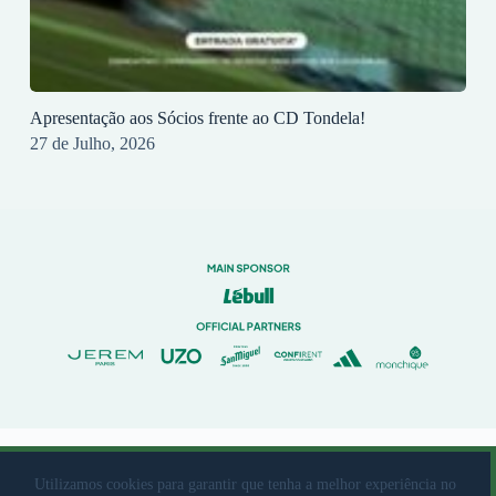
Apresentação aos Sócios frente ao CD Tondela!
27 de Julho, 2026
© 2023 Rio Ave Futebol Clube Desenvolvido por
brandit
Utilizamos cookies para garantir que tenha a melhor experiência no