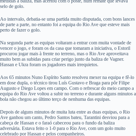
medidas à baliza, mas acertou com o poste, num remate que levava
selo de golo.
Ao intervalo, debatia-se uma partida muito disputada, com bons lances
de parte a parte, no entanto foi a equipa do Rio Ave que esteve mais
perto de fazer o golo.
Na segunda parte as equipas voltaram a entrar com muita vontade de
vencer o jogo, e foram os da casa que tomaram a iniciativa, o Estoril
procurou jogar mais à frente no terreno, mas o Rio Ave aproveitava
muito bem as subidas para criar perigo junto da baliza de Vagner.
Hassan e Ukra foram os jogadores mais irrequietos.
Aos 65 minutos Nuno Espírito Santo resolveu mexer na equipa e fê-lo
em dose dupla, o técnico tirou Luís Gustavo e Braga para pôr Filipe
Augusto e Diego Lopes em campo. Com o refrescar do meio campo a
equipa do Rio Ave voltou a subir no terreno e durante alguns minutos a
bola não chegou ao último terço de nenhuma das equipas.
Depois de alguns minutos de muita luta entre as duas equipas, o Rio
Ave ganhou um canto, Pedro Santos bateu, Tarantini desviou para a
cabeça de Hassan e o faraó cabeceou para o fundo da baliza
adversária. Estava feito o 1-0 para o Rio Ave, com um golo muito
celebrado por Hassan e pelos companheiros.