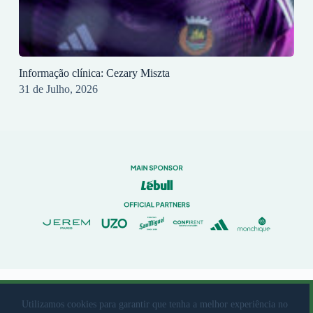
Informação clínica: Cezary Miszta
31 de Julho, 2026
© 2023 Rio Ave Futebol Clube Desenvolvido por
brandit
Utilizamos cookies para garantir que tenha a melhor experiência no