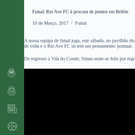
Futsal: Rio Ave FC à procura de pontos em Belém
10 de Março, 2017
Futsal
A nossa equipa de futsal joga, este sábado, no pavilhão 
de volta e o Rio Ave FC só tem um pensamento: pontuar.
De regresso a Vila do Conde, Simas sente-se feliz por regr