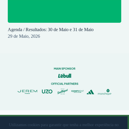
Agenda / Resultados: 30 de Maio e 31 de Maio
29 de Maio, 2026
© 2023 Rio Ave Futebol Clube Desenvolvido por
brandit
Utilizamos cookies para garantir que tenha a melhor experiência no