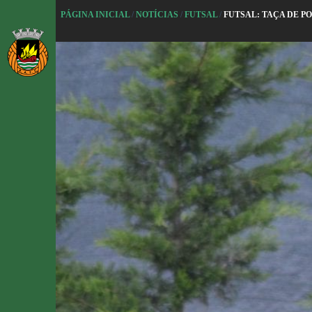
P
PÁGINA INICIAL
/
NOTÍCIAS
/
FUTSAL
/
FUTSAL: TAÇA DE P
u
l
a
r
p
a
r
a
o
c
o
n
t
e
ú
d
o