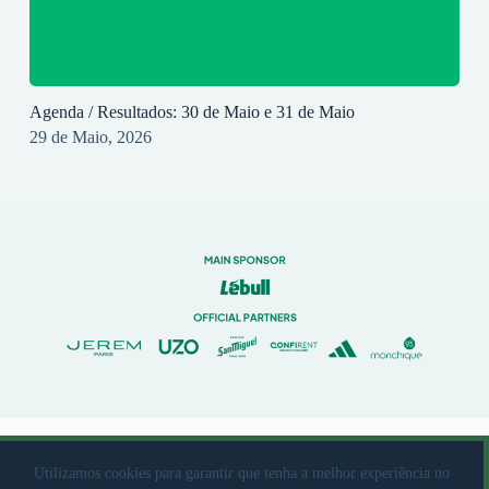
Agenda / Resultados: 30 de Maio e 31 de Maio
29 de Maio, 2026
© 2023 Rio Ave Futebol Clube Desenvolvido por
brandit
Utilizamos cookies para garantir que tenha a melhor experiência no