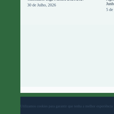
Junh
30 de Julho, 2026
5 de
© 2023 Rio Ave Futebol Clube Desenvolvido por
b
Utilizamos cookies para garantir que tenha a melhor experiência 