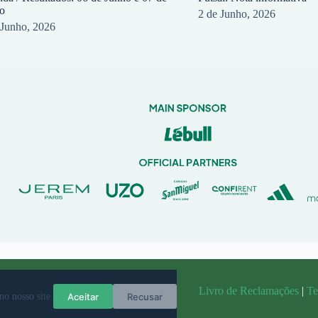
o
2 de Junho, 2026
 Junho, 2026
randit
Livro de Reclamações
|
Te
Aceitar
Recusar
no nosso site.