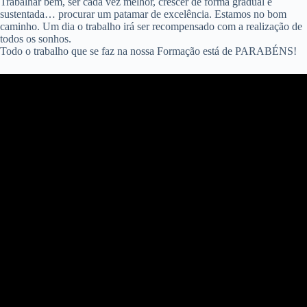
Trabalhar bem, ser cada vez melhor, crescer de forma gradual e
sustentada… procurar um patamar de excelência. Estamos no bom
caminho. Um dia o trabalho irá ser recompensado com a realização de
todos os sonhos.
Todo o trabalho que se faz na nossa Formação está de PARABÉNS!