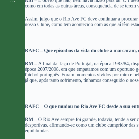
RM –
É óbvio que não, nem havia razão para tal. O Futeb
como em todas as outras áreas, consequência de se terem v
Assim, julgo que o Rio Ave FC deve continuar a procurar 
nosso Clube, como tem acontecido com as que aí têm esta
RAFC – Que episódios da vida do clube a marcaram, e
RM –
A final da Taça de Portugal, na época 1983/84, di
época 2007/2008, em que empatamos com um oportuno golo 
futebol português. Foram momentos vividos por mim e pelos 
já que, após tanto sofrimento, tínhamos conseguido o noss
RAFC – O que mudou no Rio Ave FC desde a sua ent
RM –
O Rio Ave sempre foi grande, todavia, tende a ser 
desportivas, afirmando-se como um clube cumpridor das sua
equilibradas.