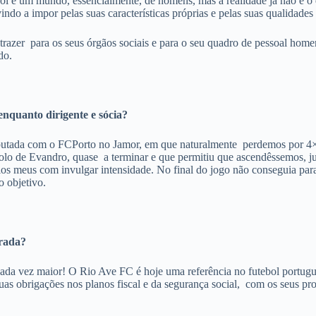
ol é um mundo, essencialmente, de homens, mas a realidade já não é o 
indo a impor pelas suas características próprias e pelas suas qualidade
trazer para os seus órgãos sociais e para o seu quadro de pessoal hom
do.
nquanto dirigente e sócia?
sputada com o FCPorto no Jamor, em que naturalmente perdemos por 4×1,
de Evandro, quase a terminar e que permitiu que ascendêssemos, just
meus com invulgar intensidade. No final do jogo não conseguia parar de 
o objetivo.
rada?
cada vez maior! O Rio Ave FC é hoje uma referência no futebol português
s obrigações nos planos fiscal e da segurança social, com os seus prof