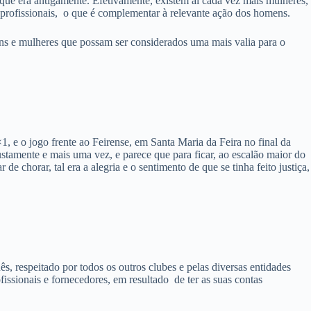
que era antigamente. Efetivamente, existem aí cada vez mais mulheres,
s profissionais, o que é complementar à relevante ação dos homens.
ens e mulheres que possam ser considerados uma mais valia para o
 e o jogo frente ao Feirense, em Santa Maria da Feira no final da
amente e mais uma vez, e parece que para ficar, ao escalão maior do
chorar, tal era a alegria e o sentimento de que se tinha feito justiça,
, respeitado por todos os outros clubes e pelas diversas entidades
issionais e fornecedores, em resultado de ter as suas contas