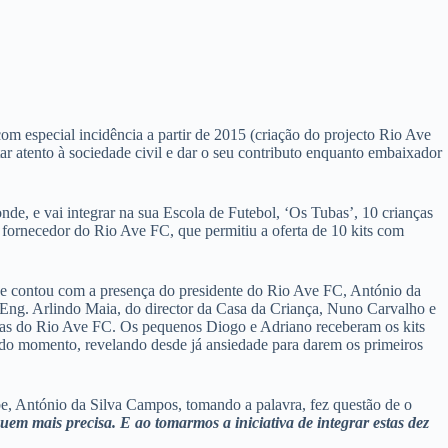
com especial incidência a partir de 2015 (criação do projecto Rio Ave
ar atento à sociedade civil e dar o seu contributo enquanto embaixador
e, e vai integrar na sua Escola de Futebol, ‘Os Tubas’, 10 crianças
 e fornecedor do Rio Ave FC, que permitiu a oferta de 10 kits com
, e contou com a presença do presidente do Rio Ave FC, António da
 Eng. Arlindo Maia, do director da Casa da Criança, Nuno Carvalho e
olas do Rio Ave FC. Os pequenos Diogo e Adriano receberam os kits
do momento, revelando desde já ansiedade para darem os primeiros
be, António da Silva Campos, tomando a palavra, fez questão de o
m mais precisa. E ao tomarmos a iniciativa de integrar estas dez