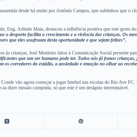
o assumida desde há muito por António Campos, que sublinhou que o c
e, Eng. Arlindo Maia, destacou a influência positiva que este gesto do
ue o desporto facilita o crescimento e a vivência das crianças. Os me
ero que eles usufruam desta oportunidade e que sejam felizes”.
dos às crianças, José Monteiro falou à Comunicação Social presente par
tificantes que um ser humano pode ter. Todos nós já fomos crianças,
em os corredores do estádio, a ansiedade e emoção no olhar ao receber
o Conde vão agora começar a jogar futebol nas escolas do Rio Ave FC. M
e-ia dizer missão cumprida, só que este é um desígnio interminável.