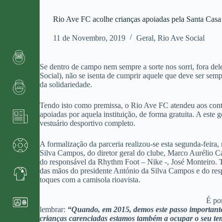
Rio Ave FC acolhe crianças apoiadas pela Santa Casa
11 de Novembro, 2019
Geral
,
Rio Ave Social
Se dentro de campo nem sempre a sorte nos sorri, fora dele
Social), não se isenta de cumprir aquele que deve ser semp
da solidariedade.
Tendo isto como premissa, o Rio Ave FC atendeu aos conta
apoiadas por aquela instituição, de forma gratuita. A este
vestuário desportivo completo.
A formalização da parceria realizou-se esta segunda-feir
Silva Campos, do diretor geral do clube, Marco Aurélio C
do responsável da Rhythm Foot – Nike -, José Monteiro. 
das mãos do presidente António da Silva Campos e do re
toques com a camisola rioavista.
É po
lembrar:
“Quando, em 2015, demos este passo importante 
crianças carenciadas estamos também a ocupar o seu temp