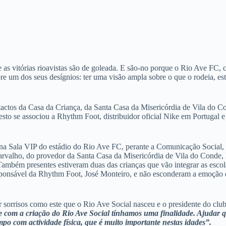
 as vitórias rioavistas são de goleada. E são-no porque o Rio Ave FC, 
re um dos seus desígnios: ter uma visão ampla sobre o que o rodeia, est
ctos da Casa da Criança, da Santa Casa da Misericórdia de Vila do Cond
 gesto se associou a Rhythm Foot, distribuidor oficial Nike em Portugal
a, na Sala VIP do estádio do Rio Ave FC, perante a Comunicação Social
arvalho, do provedor da Santa Casa da Misericórdia de Vila do Conde,
Também presentes estiveram duas das crianças que vão integrar as esc
sponsável da Rhythm Foot, José Monteiro, e não esconderam a emoção 
r sorrisos como este que o Rio Ave Social nasceu e o presidente do clu
com a criação do Rio Ave Social tínhamos uma finalidade. Ajudar que
o com actividade física, que é muito importante nestas idades”.