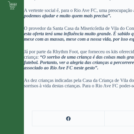
A vertente social é, para o Rio Ave FC, uma preocupaçã
podemos ajudar e muito quem mais precisa”.
O provedor da Santa Casa da Misericórdia de Vila do Cond
esta oferta terá uma influência muito grande. É sabido q
mexe com as massas, mexe com a nossa vida, por isso esp
Já por parte da Rhythm Foot, que forneceu os kits ofereci
criança:
“O sorriso de uma criança é das coisas mais gra
futebol. Portanto, ver a alegria das crianças a percorrer
associado ao Rio Ave FC neste gesto”.
As dez crianças indicadas pela Casa da Criança de Vila d
sorrisos à vida destas crianças. Para o Rio Ave FC poder-s