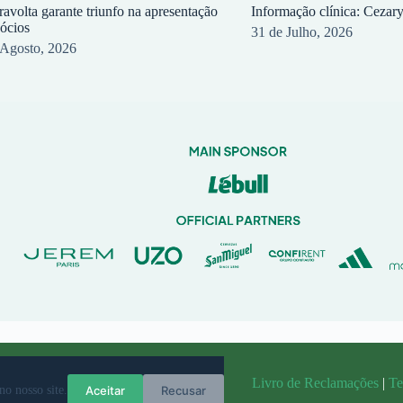
ravolta garante triunfo na apresentação
Informação clínica: Cezar
sócios
31 de Julho, 2026
 Agosto, 2026
randit
Livro de Reclamações
|
Te
Aceitar
Recusar
no nosso site.