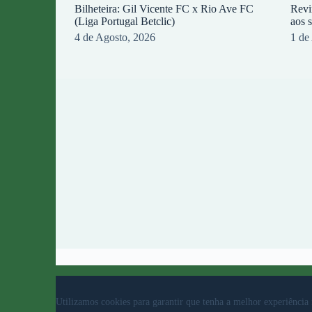
Bilheteira: Gil Vicente FC x Rio Ave FC
Revi
(Liga Portugal Betclic)
aos 
4 de Agosto, 2026
1 de
© 2023 Rio Ave Futebol Clube Desenvolvido por
b
Utilizamos cookies para garantir que tenha a melhor experiência 