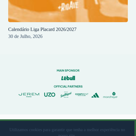
Calendário Liga Placard 2026/2027
30 de Julho, 2026
© 2023 Rio Ave Futebol Clube Desenvolvido por
brandit
Utilizamos cookies para garantir que tenha a melhor experiência no
nosso site.