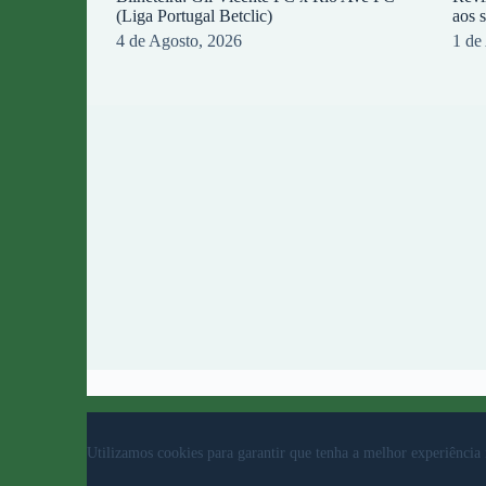
(Liga Portugal Betclic)
aos 
4 de Agosto, 2026
1 de
© 2023 Rio Ave Futebol Clube Desenvolvido por
b
Utilizamos cookies para garantir que tenha a melhor experiência 