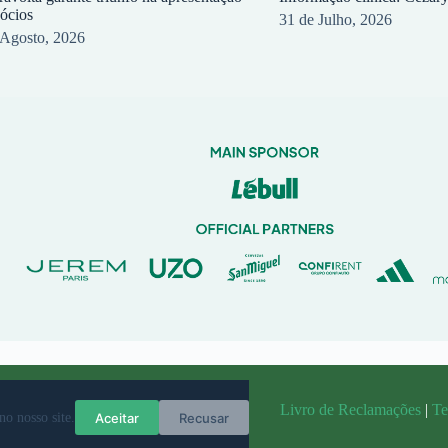
sócios
31 de Julho, 2026
 Agosto, 2026
randit
Livro de Reclamações
|
Te
Aceitar
Recusar
no nosso site.