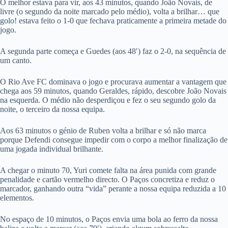
O melhor estava para vir, aos 43 minutos, quando João Novais, de
livre (o segundo da noite marcado pelo médio), volta a brilhar… que
golo! estava feito o 1-0 que fechava praticamente a primeira metade do
jogo.
A segunda parte começa e Guedes (aos 48′) faz o 2-0, na sequência de
um canto.
O Rio Ave FC dominava o jogo e procurava aumentar a vantagem que
chega aos 59 minutos, quando Geraldes, rápido, descobre João Novais
na esquerda. O médio não desperdiçou e fez o seu segundo golo da
noite, o terceiro da nossa equipa.
Aos 63 minutos o génio de Ruben volta a brilhar e só não marca
porque Defendi consegue impedir com o corpo a melhor finalização de
uma jogada individual brilhante.
A chegar o minuto 70, Yuri comete falta na área punida com grande
penalidade e cartão vermelho directo. O Paços concretiza e reduz o
marcador, ganhando outra “vida” perante a nossa equipa reduzida a 10
elementos.
No espaço de 10 minutos, o Paços envia uma bola ao ferro da nossa