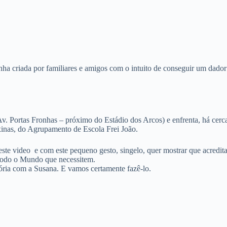
a por familiares e amigos com o intuito de conseguir um dador co
. Portas Fronhas – próximo do Estádio dos Arcos) e enfrenta, há cerca 
axinas, do Agrupamento de E
scola Frei João.
ste video e com este pequeno gesto, singelo, quer mostrar que acredi
 todo o Mundo que necessitem.
ória com a Susana. E vamos certamente fazê-lo.