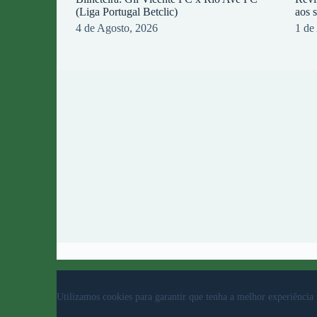
(Liga Portugal Betclic)
aos 
4 de Agosto, 2026
1 de
© 2023 Rio Ave Futebol Clube Desenvolvido por
b
Utilizamos cookies para garantir que tenha a melhor experiência 