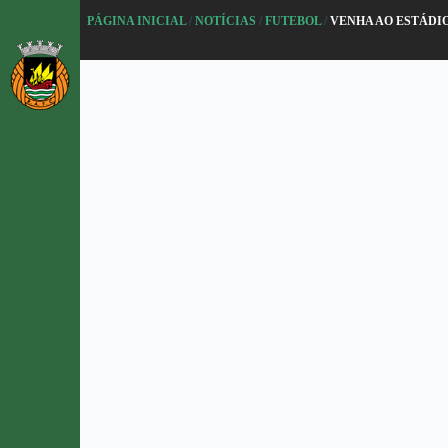
P
PÁGINA INICIAL
/
NOTÍCIAS
/
FUTEBOL
/
VENHA AO ESTÁDI
u
l
a
r
p
a
r
a
o
c
o
n
t
e
ú
d
o