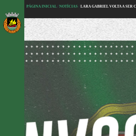
P
PÁGINA INICIAL
/
NOTÍCIAS
/
LARA GABRIEL VOLTA A SER 
u
l
a
r
p
a
r
a
o
c
o
n
t
e
ú
d
o