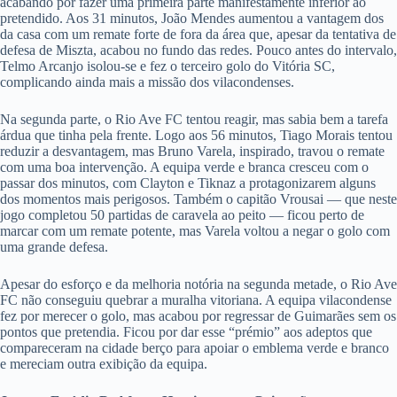
acabando por fazer uma primeira parte manifestamente inferior ao
pretendido. Aos 31 minutos, João Mendes aumentou a vantagem dos
da casa com um remate forte de fora da área que, apesar da tentativa de
defesa de Miszta, acabou no fundo das redes. Pouco antes do intervalo,
Telmo Arcanjo isolou-se e fez o terceiro golo do Vitória SC,
complicando ainda mais a missão dos vilacondenses.
Na segunda parte, o Rio Ave FC tentou reagir, mas sabia bem a tarefa
árdua que tinha pela frente. Logo aos 56 minutos, Tiago Morais tentou
reduzir a desvantagem, mas Bruno Varela, inspirado, travou o remate
com uma boa intervenção. A equipa verde e branca cresceu com o
passar dos minutos, com Clayton e Tiknaz a protagonizarem alguns
dos momentos mais perigosos. Também o capitão Vrousai — que neste
jogo completou 50 partidas de caravela ao peito — ficou perto de
marcar com um remate potente, mas Varela voltou a negar o golo com
uma grande defesa.
Apesar do esforço e da melhoria notória na segunda metade, o Rio Ave
FC não conseguiu quebrar a muralha vitoriana. A equipa vilacondense
fez por merecer o golo, mas acabou por regressar de Guimarães sem os
pontos que pretendia. Ficou por dar esse “prémio” aos adeptos que
compareceram na cidade berço para apoiar o emblema verde e branco
e mereciam outra exibição da equipa.