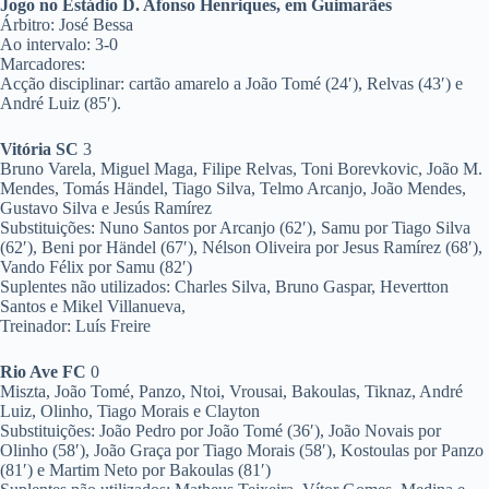
Jogo no Estádio D. Afonso Henriques, em Guimarães
Árbitro: José Bessa
Ao intervalo: 3-0
Marcadores:
Acção disciplinar: cartão amarelo a João Tomé (24′), Relvas (43′) e
André Luiz (85′).
Vitória SC
3
Bruno Varela, Miguel Maga, Filipe Relvas, Toni Borevkovic, João M.
Mendes, Tomás Händel, Tiago Silva, Telmo Arcanjo, João Mendes,
Gustavo Silva e Jesús Ramírez
Substituições: Nuno Santos por Arcanjo (62′), Samu por Tiago Silva
(62′), Beni por Händel (67′), Nélson Oliveira por Jesus Ramírez (68′),
Vando Félix por Samu (82′)
Suplentes não utilizados: Charles Silva, Bruno Gaspar, Hevertton
Santos e Mikel Villanueva,
Treinador: Luís Freire
Rio Ave FC
0
Miszta, João Tomé, Panzo, Ntoi, Vrousai, Bakoulas, Tiknaz, André
Luiz, Olinho, Tiago Morais e Clayton
Substituições: João Pedro por João Tomé (36′), João Novais por
Olinho (58′), João Graça por Tiago Morais (58′), Kostoulas por Panzo
(81′) e Martim Neto por Bakoulas (81′)