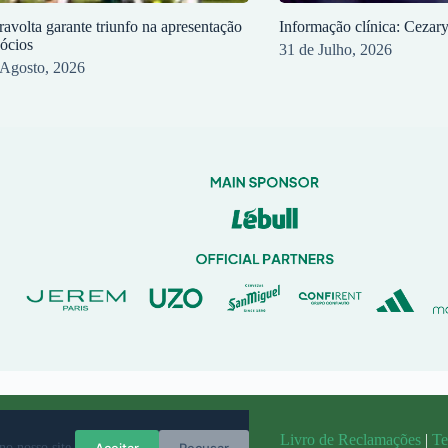
ravolta garante triunfo na apresentação
Informação clínica: Cezar
sócios
31 de Julho, 2026
 Agosto, 2026
randit
Livro de Reclamações
|
Te
Aceitar
Recusar
no nosso site.