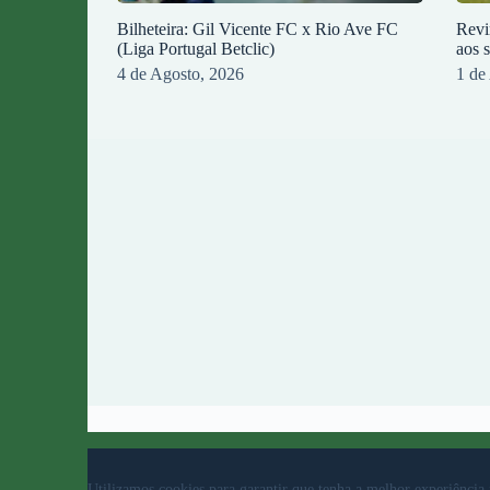
Bilheteira: Gil Vicente FC x Rio Ave FC
Revi
(Liga Portugal Betclic)
aos 
4 de Agosto, 2026
1 de
© 2023 Rio Ave Futebol Clube Desenvolvido por
b
Utilizamos cookies para garantir que tenha a melhor experiência 