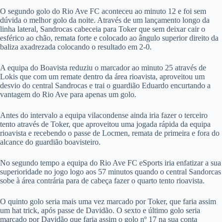
O segundo golo do Rio Ave FC aconteceu ao minuto 12 e foi sem
dúvida o melhor golo da noite. Através de um lançamento longo da
linha lateral, Sandrocas cabeceia para Toker que sem deixar cair o
esférico ao chão, remata forte e colocado ao ângulo superior direito da
baliza axadrezada colocando o resultado em 2-0.
A equipa do Boavista reduziu o marcador ao minuto 25 através de
Lokis que com um remate dentro da área rioavista, aproveitou um
desvio do central Sandrocas e trai o guardião Eduardo encurtando a
vantagem do Rio Ave para apenas um golo.
Antes do intervalo a equipa vilacondense ainda iria fazer o terceiro
tento através de Toker, que aproveitou uma jogada rápida da equipa
rioavista e recebendo o passe de Locmen, remata de primeira e fora do
alcance do guardião boavisteiro.
No segundo tempo a equipa do Rio Ave FC eSports iria enfatizar a sua
superioridade no jogo logo aos 57 minutos quando o central Sandorcas
sobe à área contrária para de cabeça fazer o quarto tento rioavista.
O quinto golo seria mais uma vez marcado por Toker, que faria assim
um hat trick, após passe de Davidão. O sexto e último golo seria
marcado por Davidão que faria assim o golo nº 17 na sua conta