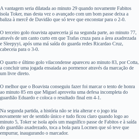
A vantagem seria dilatada ao minuto 29 quando novamente Fabitos
isola Toker, mas desta vez o avançado com um bom passe deixa a
baliza à mercê de Davidão que só teve que enconstar para o 2-0.
O terceiro golo rioavista apareceria já na segunda parte, ao minuto 77,
através de um canto curto em que Trafas cruza para a área axadrezada
e Sleepyyi, após uma má saída do guarda redes Ricardao Cruz,
cabeceia para o 3-0.
O quarto e último golo vilacondense apareceu ao minuto 83, por Cotta,
a concluir uma jogada ensaiada ao pormenor através da marcação de
um livre direto.
O melhor que o Boavista conseguiu fazer foi marcar o tento de honra
ao minuto 85 em que Miguel aproveita uma defesa incompleta do
guardião Eduardo e coloca o resultado final em 4-1.
Na segunda partida, a história não se iria alterar e o jogo iria
novamente ser de sentido único e tudo ficou claro quando logo ao
minuto 5, Toker se isola após um magnífico passe de Fabitos e à saída
do guardião axadrezado, toca a bola para Locmen que só teve que
empurrar, inaugurando o marcador.