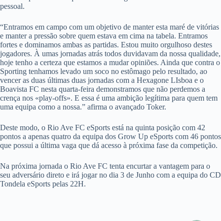
pessoal.
“Entramos em campo com um objetivo de manter esta maré de vitórias
e manter a pressão sobre quem estava em cima na tabela. Entramos
fortes e dominamos ambas as partidas. Estou muito orgulhoso destes
jogadores. À umas jornadas atrás todos duvidavam da nossa qualidade,
hoje tenho a certeza que estamos a mudar opiniões. Ainda que contra o
Sporting tenhamos levado um soco no estômago pelo resultado, ao
vencer as duas últimas duas jornadas com a Hexagone LIsboa e o
Boavista FC nesta quarta-feira demonstramos que não perdemos a
crença nos «play-offs». E essa é uma ambição legítima para quem tem
uma equipa como a nossa.” afirma o avançado Toker.
Deste modo, o Rio Ave FC eSports está na quinta posição com 42
pontos a apenas quatro da equipa dos Grow Up eSports com 46 pontos
que possui a última vaga que dá acesso à próxima fase da competição.
Na próxima jornada o Rio Ave FC tenta encurtar a vantagem para o
seu adversário direto e irá jogar no dia 3 de Junho com a equipa do CD
Tondela eSports pelas 22H.