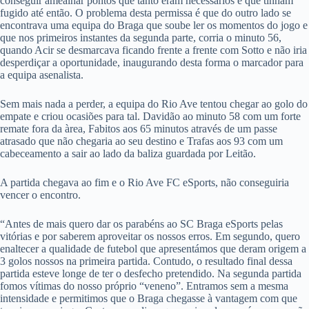
conseguir amealhar pontos que tanto eram necessários e que tinham
fugido até então. O problema desta permissa é que do outro lado se
encontrava uma equipa do Braga que soube ler os momentos do jogo e
que nos primeiros instantes da segunda parte, corria o minuto 56,
quando Acir se desmarcava ficando frente a frente com Sotto e não iria
desperdiçar a oportunidade, inaugurando desta forma o marcador para
a equipa asenalista.
Sem mais nada a perder, a equipa do Rio Ave tentou chegar ao golo do
empate e criou ocasiões para tal. Davidão ao minuto 58 com um forte
remate fora da àrea, Fabitos aos 65 minutos através de um passe
atrasado que não chegaria ao seu destino e Trafas aos 93 com um
cabeceamento a sair ao lado da baliza guardada por Leitão.
A partida chegava ao fim e o Rio Ave FC eSports, não conseguiria
vencer o encontro.
“Antes de mais quero dar os parabéns ao SC Braga eSports pelas
vitórias e por saberem aproveitar os nossos erros. Em segundo, quero
enaltecer a qualidade de futebol que apresentámos que deram origem a
3 golos nossos na primeira partida. Contudo, o resultado final dessa
partida esteve longe de ter o desfecho pretendido. Na segunda partida
fomos vítimas do nosso próprio “veneno”. Entramos sem a mesma
intensidade e permitimos que o Braga chegasse à vantagem com que