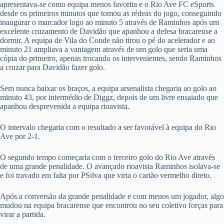
apresentava-se como equipa menos favorita e o Rio Ave FC eSports
desde os primeiros minutos que tomou as rédeas do jogo, conseguindo
inaugurar o marcador logo ao minuto 5 através de Raminhos após um
excelente cruzamento de Davidão que apanhou a defesa bracarense a
dormir. A equipa de Vila do Conde não tirou o pé do acelerador e ao
minuto 21 ampliava a vantagem através de um golo que seria uma
cópia do primeiro, apenas trocando os intervenientes, sendo Raminhos
a cruzar para Davidão fazer golo.
Sem nunca baixar os braços, a equipa arsenalista chegaria ao golo ao
minuto 43, por intermédio de Diggz, depois de um livre ensaiado que
apanhou desprevenida a equipa rioavista.
O intervalo chegaria com o resultado a ser favorável à equipa do Rio
Ave por 2-1.
O segundo tempo começaria com o terceiro golo do Rio Ave através
de uma grande penalidade. O avançado rioavista Raminhos isolava-se
e foi travado em falta por PSilva que viria o cartão vermelho direto.
Após a conversão da grande penalidade e com menos um jogador, algo
mudou na equipa bracarense que encontrou no seu coletivo forças para
virar a partida.