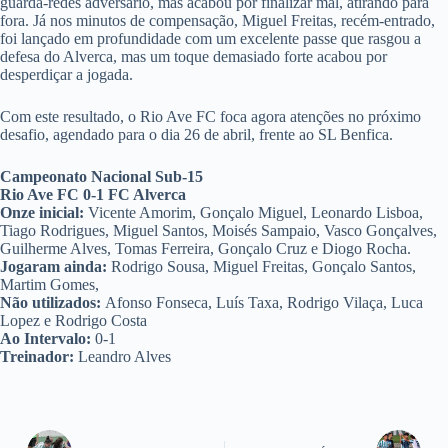
guarda-redes adversário, mas acabou por finalizar mal, atirando para
fora. Já nos minutos de compensação, Miguel Freitas, recém-entrado,
foi lançado em profundidade com um excelente passe que rasgou a
defesa do Alverca, mas um toque demasiado forte acabou por
desperdiçar a jogada.
Com este resultado, o Rio Ave FC foca agora atenções no próximo
desafio, agendado para o dia 26 de abril, frente ao SL Benfica.
Campeonato Nacional Sub-15
Rio Ave FC 0-1 FC Alverca
Onze inicial:
Vicente Amorim, Gonçalo Miguel, Leonardo Lisboa,
Tiago Rodrigues, Miguel Santos, Moisés Sampaio, Vasco Gonçalves,
Guilherme Alves, Tomas Ferreira, Gonçalo Cruz e Diogo Rocha.
Jogaram ainda:
Rodrigo Sousa, Miguel Freitas, Gonçalo Santos,
Martim Gomes,
Não utilizados:
Afonso Fonseca, Luís Taxa, Rodrigo Vilaça, Luca
Lopez e Rodrigo Costa
Ao Intervalo:
0-1
Treinador:
Leandro Alves