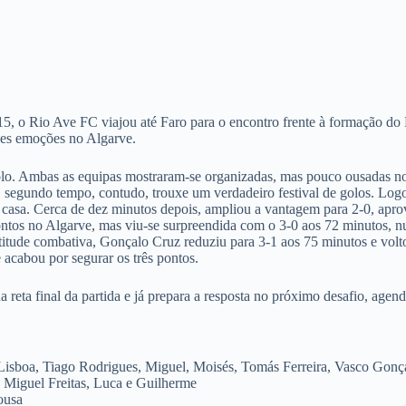
5, o Rio Ave FC viajou até Faro para o encontro frente à formação do
des emoções no Algarve.
lo. Ambas as equipas mostraram-se organizadas, mas pouco ousadas no 
 O segundo tempo, contudo, trouxe um verdadeiro festival de golos. Log
casa. Cerca de dez minutos depois, ampliou a vantagem para 2-0, apr
ontos no Algarve, mas viu-se surpreendida com o 3-0 aos 72 minutos, nu
tude combativa, Gonçalo Cruz reduziu para 3-1 aos 75 minutos e voltou
acabou por segurar os três pontos.
a reta final da partida e já prepara a resposta no próximo desafio, agen
sboa, Tiago Rodrigues, Miguel, Moisés, Tomás Ferreira, Vasco Gonça
, Miguel Freitas, Luca e Guilherme
ousa