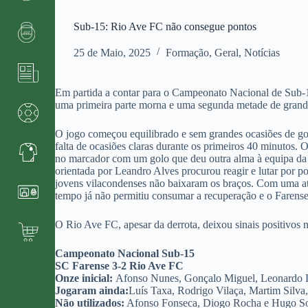
Sub-15: Rio Ave FC não consegue pontos
25 de Maio, 2025
Formação
,
Geral
,
Notícias
Em partida a contar para o Campeonato Nacional de Sub-1
uma primeira parte morna e uma segunda metade de gran
O jogo começou equilibrado e sem grandes ocasiões de go
falta de ocasiões claras durante os primeiros 40 minutos.
no marcador com um golo que deu outra alma à equipa da 
orientada por Leandro Alves procurou reagir e lutar por p
jovens vilacondenses não baixaram os braços. Com uma ati
tempo já não permitiu consumar a recuperação e o Farense 
O Rio Ave FC, apesar da derrota, deixou sinais positivos n
Campeonato Nacional Sub-15
SC Farense 3-2 Rio Ave FC
Onze inicial:
Afonso Nunes, Gonçalo Miguel, Leonardo Li
Jogaram ainda:
Luís Taxa, Rodrigo Vilaça, Martim Silva
Não utilizados:
Afonso Fonseca, Diogo Rocha e Hugo S