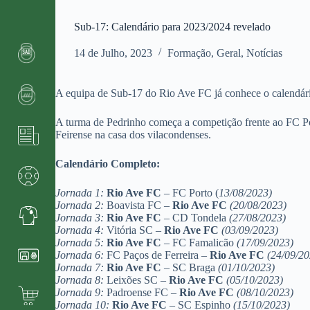
Sub-17: Calendário para 2023/2024 revelado
14 de Julho, 2023
Formação
,
Geral
,
Notícias
A equipa de Sub-17 do Rio Ave FC já conhece o calendári
A turma de Pedrinho começa a competição frente ao FC Po
Feirense na casa dos vilacondenses.
Calendário Completo:
Jornada 1:
Rio Ave FC
– FC Porto (
13/08/2023)
Jornada 2:
Boavista FC –
Rio Ave FC
(20/08/2023)
Jornada 3:
Rio Ave FC
– CD Tondela
(27/08/2023)
Jornada 4:
Vitória SC –
Rio Ave FC
(03/09/2023)
Jornada 5:
Rio Ave FC
– FC Famalicão
(17/09/2023)
Jornada 6:
FC Paços de Ferreira –
Rio Ave FC
(24/09/20
Jornada 7:
Rio Ave FC
– SC Braga
(01/10/2023)
Jornada 8:
Leixões SC –
Rio Ave FC
(05/10/2023)
Jornada 9:
Padroense FC –
Rio Ave FC
(08/10/2023)
Jornada 10:
Rio Ave FC
– SC Espinho
(15/10/2023)