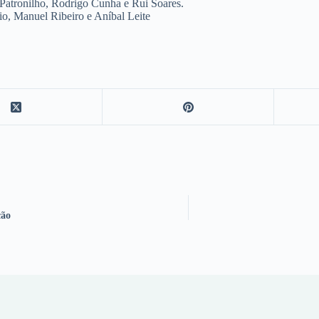
Patronilho, Rodrigo Cunha e Rui Soares.
io, Manuel Ribeiro e Aníbal Leite
ção