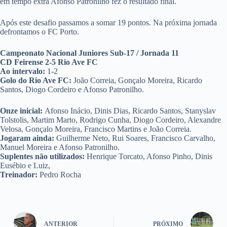
em tempo extra Afonso Patronilho fez o resultado final.
Após este desafio passamos a somar 19 pontos. Na próxima jornada
defrontamos o FC Porto.
Campeonato Nacional Juniores Sub-17 / Jornada 11
CD Feirense 2-5 Rio Ave FC
Ao intervalo:
1-2
Golo do Rio Ave FC:
João Correia, Gonçalo Moreira, Ricardo
Santos, Diogo Cordeiro e Afonso Patronilho.
Onze inicial:
Afonso Inácio, Dinis Dias, Ricardo Santos, Stanyslav
Tolstolis, Martim Marto, Rodrigo Cunha, Diogo Cordeiro, Alexandre
Velosa, Gonçalo Moreira, Francisco Martins e João Correia.
Jogaram ainda:
Guilherme Neto, Rui Soares, Francisco Carvalho,
Manuel Moreira e Afonso Patronilho.
Suplentes não utilizados:
Henrique Torcato, Afonso Pinho, Dinis
Eusébio e Luiz,
Treinador:
Pedro Rocha
ANTERIOR
PRÓXIMO