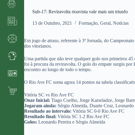
Sub-17: Reviravolta rioavista vale mais um triunfo
13 de Outubro, 2021
Formação
,
Geral
,
Notícias
Em jogo de atraso, referente à 3ª Jornada, do Campeonat
dos vitorianos.
Uma partida que não teve qualquer golo nos primeiros 45
foi à procura da reviravolta. O golo do empate surgiu por
encontro ao longo de todo o tempo.
O Rio Ave FC soma agora 14 pontos na tabela classificat
Vitória SC vs Rio Ave FC
Onze Inicial:
Tiago Coelho, Jorge Karseladze, Jorge Barre
Jogaram ainda:
Sérgio Almeida, Duarte Cruz, Leonardo P
Resultado ao intervalo:
Vitória SC 0-0 Rio Ave FC
Resultado final:
Vitória SC 1-2 Rio Ave FC
Golos:
Leonardo Pereira e Sérgio Almeida