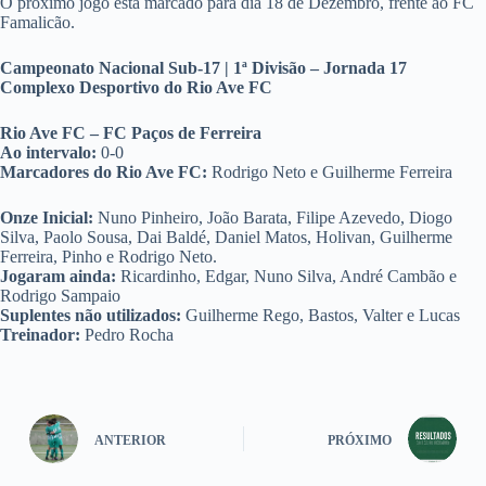
O próximo jogo está marcado para dia 18 de Dezembro, frente ao FC
Famalicão.
Campeonato Nacional Sub-17 | 1ª Divisão – Jornada 17
Complexo Desportivo do Rio Ave FC
Rio Ave FC – FC Paços de Ferreira
Ao intervalo:
0-0
Marcadores do Rio Ave FC:
Rodrigo Neto e Guilherme Ferreira
Onze Inicial:
Nuno Pinheiro, João Barata, Filipe Azevedo, Diogo
Silva, Paolo Sousa, Dai Baldé, Daniel Matos, Holivan, Guilherme
Ferreira, Pinho e Rodrigo Neto.
Jogaram ainda:
Ricardinho, Edgar, Nuno Silva, André Cambão e
Rodrigo Sampaio
Suplentes não utilizados:
Guilherme Rego, Bastos, Valter e Lucas
Treinador:
Pedro Rocha
ANTERIOR
PRÓXIMO