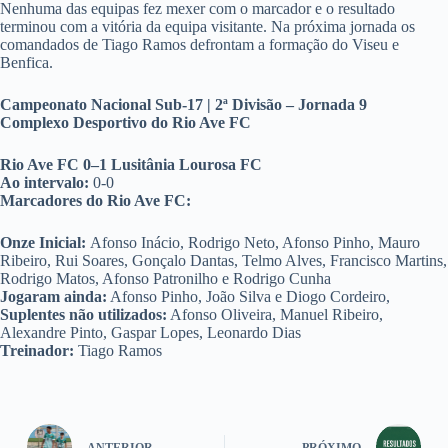
Nenhuma das equipas fez mexer com o marcador e o resultado
terminou com a vitória da equipa visitante. Na próxima jornada os
comandados de Tiago Ramos defrontam a formação do Viseu e
Benfica.
Campeonato Nacional Sub-17 | 2ª Divisão – Jornada 9
Complexo Desportivo do Rio Ave FC
Rio Ave FC 0–1 Lusitânia Lourosa FC
Ao intervalo:
0-0
Marcadores do Rio Ave FC:
Onze Inicial:
Afonso Inácio, Rodrigo Neto, Afonso Pinho, Mauro
Ribeiro, Rui Soares, Gonçalo Dantas, Telmo Alves, Francisco Martins,
Rodrigo Matos, Afonso Patronilho e Rodrigo Cunha
Jogaram ainda:
Afonso Pinho, João Silva e Diogo Cordeiro,
Suplentes não utilizados:
Afonso Oliveira, Manuel Ribeiro,
Alexandre Pinto, Gaspar Lopes, Leonardo Dias
Treinador:
Tiago Ramos
ANTERIOR
PRÓXIMO