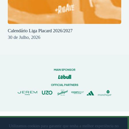
Calendário Liga Placard 2026/2027
30 de Julho, 2026
© 2023 Rio Ave Futebol Clube Desenvolvido por
brandit
Utilizamos cookies para garantir que tenha a melhor experiência no