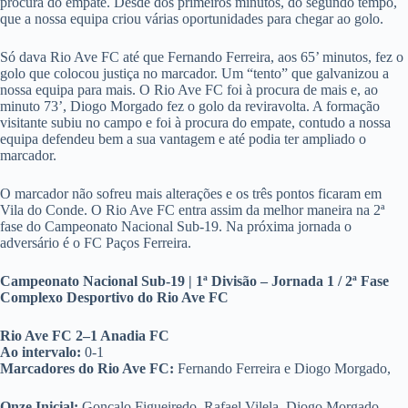
procura do empate. Desde dos primeiros minutos, do segundo tempo,
que a nossa equipa criou várias oportunidades para chegar ao golo.
Só dava Rio Ave FC até que Fernando Ferreira, aos 65’ minutos, fez o
golo que colocou justiça no marcador. Um “tento” que galvanizou a
nossa equipa para mais. O Rio Ave FC foi à procura de mais e, ao
minuto 73’, Diogo Morgado fez o golo da reviravolta. A formação
visitante subiu no campo e foi à procura do empate, contudo a nossa
equipa defendeu bem a sua vantagem e até podia ter ampliado o
marcador.
O marcador não sofreu mais alterações e os três pontos ficaram em
Vila do Conde. O Rio Ave FC entra assim da melhor maneira na 2ª
fase do Campeonato Nacional Sub-19. Na próxima jornada o
adversário é o FC Paços Ferreira.
Campeonato Nacional Sub-19 | 1ª Divisão – Jornada 1 / 2ª Fase
Complexo Desportivo do Rio Ave FC
Rio Ave FC 2–1 Anadia FC
Ao intervalo:
0-1
Marcadores do Rio Ave FC:
Fernando Ferreira e Diogo Morgado,
Onze Inicial:
Gonçalo Figueiredo, Rafael Vilela, Diogo Morgado,