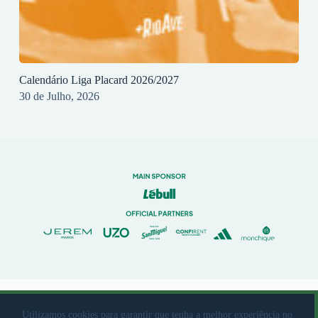
Calendário Liga Placard 2026/2027
30 de Julho, 2026
© 2023 Rio Ave Futebol Clube Desenvolvido por
brandit
Utilizamos cookies para garantir que tenha a melhor experiência no