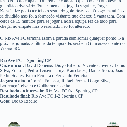
fez o golo do empate. Um remate colocado que não deu hipótese ao
guardião adversário. Praticamente na jogada seguinte, Jorge
Karseladze podia ter feito o segundo golo rioavista. O jogo mantinha-
se dividido mas foi a formação visitante que chegou à vantagem. Com
cerca de 15 minutos para se jogar a nossa equipa fez de tudo para
chegar ao empate mas o resultado não foi alterado.
O Rio Ave FC termina assim a partida sem somar qualquer ponto. Na
próxima jornada, a última da temporada, será em Guimarães diante do
Vitória SC.
Rio Ave FC – Sporting CP
Onze inicial:
David Romana, Diogo Ribeiro, Vicente Oliveira, Telmo
Silva, Zé Luis, Pedro Teixeira, Jorge Karseladze, Daniel Souza, João
Pedro Soares, Fábio Ferreira e Fernando Ferreira.
Jogaram ainda:
Tomás Fonseca, Rafael Ferraz, Diogo Silva,
Lourenço Teixeira e Guilherme Coelho.
Resultado ao intervalo:
Rio Ave FC 0-1 Sporting CP
Resultado final:
Rio Ave FC 1-2 Sporting CP
Golo:
Diogo Ribeiro