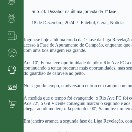
Sub-23: Dissabor na última jornada da 1ª fase
18 de Dezembro, 2024
Futebol
,
Geral
,
Notícias
Jogou-se hoje a última ronda da 1ª fase da Liga Revelação
acesso à Fase de Apuramento de Campeão, enquanto que o 
com uma boa imagem era grande.
Aos 10′, Ferna teve oportunidade de pôr o Rio Ave FC a e
continuando a tentar procurar mais oportunidades, mas sem
do guardião de caravela ao peito.
No segundo tempo, o adversário entrou em campo com um es
À medida que o tempo foi avançando, o Rio Ave FC foi con
Aos 72′, o Gil Vicente conseguiu marcar o segundo e aos
chegar ao último terço. Já perto dos 90′, Samu fez um rem
Em janeiro arranca a segunda fase da Liga Revelação, com