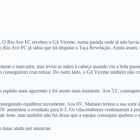
. O Rio Ave FC recebeu o Gil Vicente, numa partida onde já não havia n
Rio Ave FC já sabia que irà disputar a Taça Revelação. Ainda assim, o
strear o marcador, mas levou as mãos à cabeça quando viu a bola passa
 conseguirem concretizar. Do outro lado, o Gil Vicente também não conse
pírito mais aguerrido e foi sendo mais insistente. Aos 53′, conseguir
seguindo equilibrar novamente. Aos 65′, Mariano tentou a sua sorte à e
 76′ aumentou o resultado para 0-3. Os vilacondenses continuaram à p
ate forte, mas também não foi dessa que a equipa conseguiu quebrar o 
 datas ainda por anunciar.