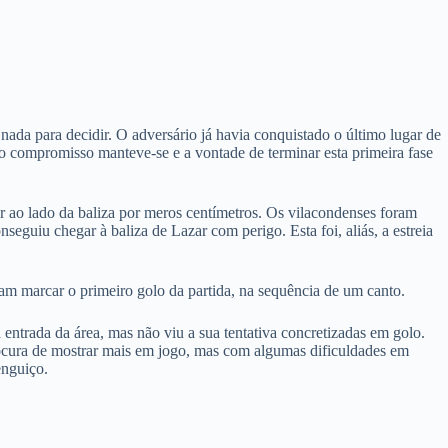
ada para decidir. O adversário já havia conquistado o último lugar de
 compromisso manteve-se e a vontade de terminar esta primeira fase
r ao lado da baliza por meros centímetros. Os vilacondenses foram
guiu chegar à baliza de Lazar com perigo. Esta foi, aliás, a estreia
am marcar o primeiro golo da partida, na sequência de um canto.
ntrada da área, mas não viu a sua tentativa concretizadas em golo.
rocura de mostrar mais em jogo, mas com algumas dificuldades em
enguiço.