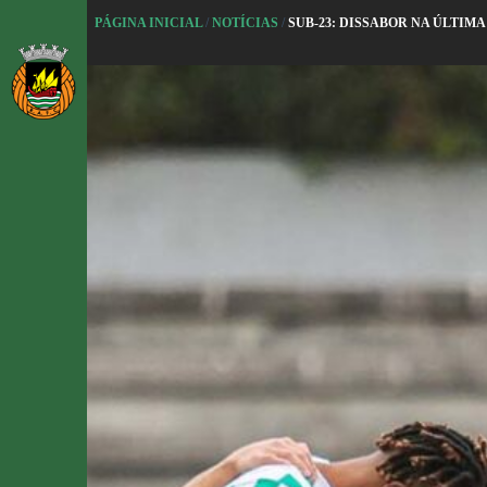
P
PÁGINA INICIAL
/
NOTÍCIAS
/
SUB-23: DISSABOR NA ÚLTIMA
u
l
a
r
p
a
r
a
o
c
o
n
t
e
ú
d
o