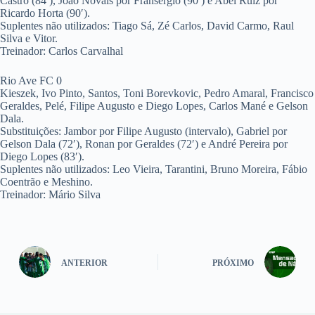
Castro (84′), João Novais por Fransérgio (90′) e Abel Ruiz por
Ricardo Horta (90′).
Suplentes não utilizados: Tiago Sá, Zé Carlos, David Carmo, Raul
Silva e Vitor.
Treinador: Carlos Carvalhal
Rio Ave FC 0
Kieszek, Ivo Pinto, Santos, Toni Borevkovic, Pedro Amaral, Francisco
Geraldes, Pelé, Filipe Augusto e Diego Lopes, Carlos Mané e Gelson
Dala.
Substituições: Jambor por Filipe Augusto (intervalo), Gabriel por
Gelson Dala (72′), Ronan por Geraldes (72′) e André Pereira por
Diego Lopes (83′).
Suplentes não utilizados: Leo Vieira, Tarantini, Bruno Moreira, Fábio
Coentrão e Meshino.
Treinador: Mário Silva
ANTERIOR
PRÓXIMO