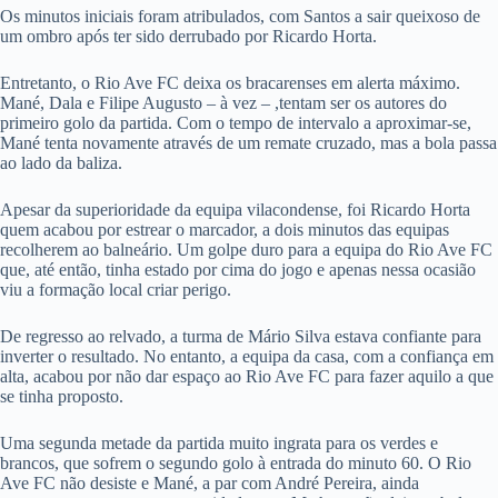
Os minutos iniciais foram atribulados, com Santos a sair queixoso de
um ombro após ter sido derrubado por Ricardo Horta.
Entretanto, o Rio Ave FC deixa os bracarenses em alerta máximo.
Mané, Dala e Filipe Augusto – à vez – ,tentam ser os autores do
primeiro golo da partida. Com o tempo de intervalo a aproximar-se,
Mané tenta novamente através de um remate cruzado, mas a bola passa
ao lado da baliza.
Apesar da superioridade da equipa vilacondense, foi Ricardo Horta
quem acabou por estrear o marcador, a dois minutos das equipas
recolherem ao balneário. Um golpe duro para a equipa do Rio Ave FC
que, até então, tinha estado por cima do jogo e apenas nessa ocasião
viu a formação local criar perigo.
De regresso ao relvado, a turma de Mário Silva estava confiante para
inverter o resultado. No entanto, a equipa da casa, com a confiança em
alta, acabou por não dar espaço ao Rio Ave FC para fazer aquilo a que
se tinha proposto.
Uma segunda metade da partida muito ingrata para os verdes e
brancos, que sofrem o segundo golo à entrada do minuto 60. O Rio
Ave FC não desiste e Mané, a par com André Pereira, ainda